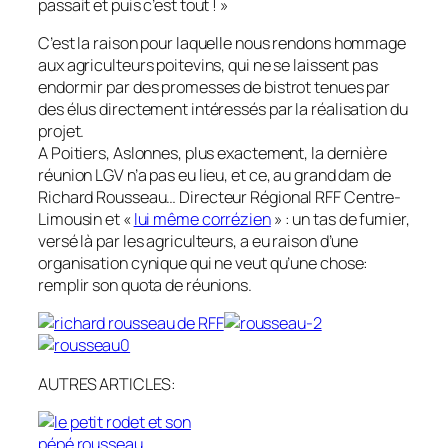
passait et puis c’est tout ! »
C’est la raison pour laquelle nous rendons hommage
aux agriculteurs poitevins, qui ne se laissent pas
endormir par des promesses de bistrot tenues par
des élus directement intéressés par la réalisation du
projet.
A Poitiers, Aslonnes, plus exactement, la dernière
réunion LGV n’a pas eu lieu, et ce, au grand dam de
Richard Rousseau… Directeur Régional
RFF
Centre-
Limousin et «
lui même corrézien
» : un tas de fumier,
versé là par les agriculteurs, a eu raison d’une
organisation cynique qui ne veut qu’une chose:
remplir son quota de réunions.
AUTRES ARTICLES: