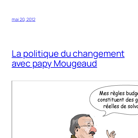
mai 20, 2012
La politique du changement
avec papy Mougeaud