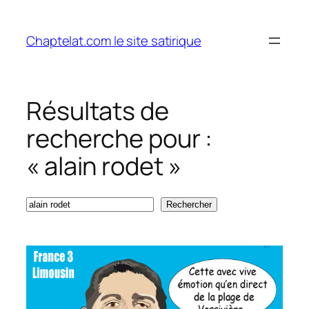
Aller
au
Chaptelat.com le site satirique
contenu
Résultats de
recherche pour :
« alain rodet »
Recherche
Rechercher