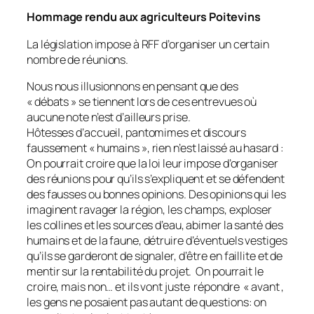
Hommage rendu aux agriculteurs Poitevins
La législation impose à RFF d’organiser un certain
nombre de réunions.
Nous nous illusionnons en pensant que des
« débats » se tiennent lors de ces entrevues où
aucune note n’est d’ailleurs prise.
Hôtesses d’accueil, pantomimes et discours
faussement « humains », rien n’est laissé au hasard :
On pourrait croire que la loi leur impose d’organiser
des réunions pour qu’ils s’expliquent et se défendent
des fausses ou bonnes opinions. Des opinions qui les
imaginent ravager la région, les champs, exploser
les collines et les sources d’eau, abimer la santé des
humains et de la faune, détruire d’éventuels vestiges
qu’ils se garderont de signaler, d’être en faillite et de
mentir sur la rentabilité du projet. On pourrait le
croire, mais non… et ils vont juste répondre « avant ,
les gens ne posaient pas autant de questions: on