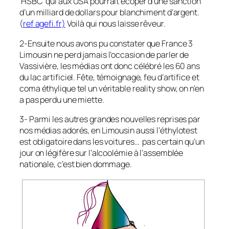
‘HSBC’ qui aux USA pourrait écoper d’une sanction
d’un milliard de dollars pour blanchiment d’argent.
(
ref agefi.fr)
Voilà qui nous laisse rêveur.
2-Ensuite nous avons pu constater que France 3
Limousin ne perd jamais l’occasion de parler de
Vassivière, les médias ont donc célébré les 60 ans
du lac artificiel. Fête, témoignage, feu d’artifice et
coma éthylique tel un véritable reality show, on n’en
a pas perdu une miette.
3- Parmi les autres grandes nouvelles reprises par
nos médias adorés, en Limousin aussi l’éthylotest
est obligatoire dans les voitures… pas certain qu’un
jour on légifère sur l’alcoolémie à l’assemblée
nationale, c’est bien dommage.