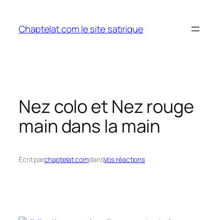
Aller
au
Chaptelat.com le site satirique
contenu
Nez colo et Nez rouge
main dans la main
Écrit par
chaptelat.com
dans
Vos réactions